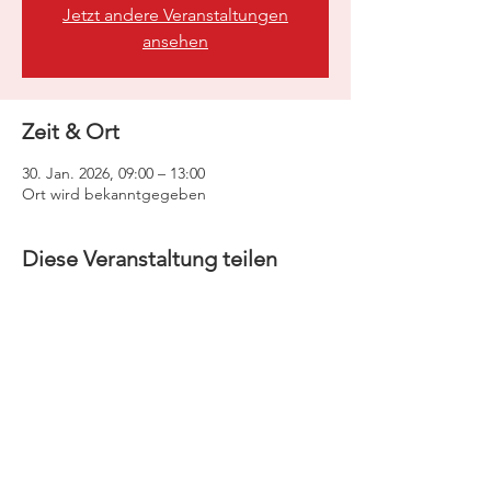
Jetzt andere Veranstaltungen
ansehen
Zeit & Ort
30. Jan. 2026, 09:00 – 13:00
Ort wird bekanntgegeben
Diese Veranstaltung teilen
Kontakt und Buchungen
Telefon:
+49 9088 920494
Email:
info@michael-thum.de